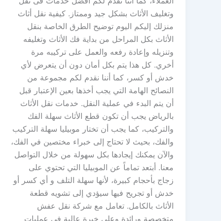
العملاء، كما أننا نقدم لكم أفضل خدمات فى نقل
وتغليف الأثاث بشكل جيد وممتاز. كيفية نقل أثاث
منزلك إليكم اليوم توضيح الطرق الخاصة بنقل
الأثاث بكل المراحل من بداية فك الأثاث وتغليفه
وتنزيله وإعادة رفعه والعمل على تركيبه مرة
أخري. كل هذا يتم بكل أمان دون أن يتعرض لأي
خدش أو كسر، كما أننا نقدم لكم مجموعة من
النصائح الهامة التي يجب أخذها بعين الإعتبار قبل
أن يتم البدء في عملية النقل. خدمات نقل الأثاث
بالرياض يجب أن تكون قطع الأثاث سهلة الفك
والتركيب، كما يجب أن تختار موبيليا سهلة التركيب
والفك، بحيث لا تحتاج إلى خبراء مختصين في الفك،
والآن يمكنك إيجادها بكل سهولة من خلال التواصل
معنا. أبتعد تماماً عن الموبيليا التي تحتوي على
زجاج بأحجام كبيرة، لأنها سهلة التلف و أي كسر أو
خدش أو تجريح فيها سيؤدي إلى تشويه قطعة
الأثاث بالكامل. تعامل مع شركة نقل عفش
متخصصة ورائدة وعلى خبرة عالية في عمليات