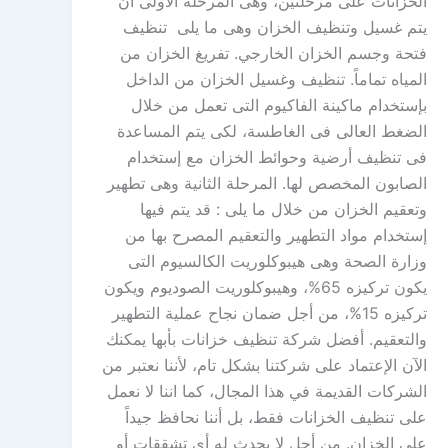
الخزانات على مرحلتين، وهى المرحلة الأولى أن
يتم غسيل وتنظيف الخزان وهى ما يلى تنظيف
فتحة وجسم الخزان الخارجي. تفريغ الخزان من
المياه تماماً. تنظيف وغسيل الخزان من الداخل
بإستخدام ماكينة الفاكيوم التى تعمل من خلال
الضغط العالى فى الغاطسة، لكى يتم المساعدة
فى تنظيف أرضية وحوائط الخزان مع إستخدام
الصابون المخصص لها. المرحلة الثانية وهى تطهير
وتعقيم الخزان من خلال ما يلى : قد يتم فيها
إستخدام مواد التطهير والتعقيم المصرح بها من
وزارة الصحة وهى هيبوكلوريت الكالسيوم التى
يكون تركيزه 65%، وهيبوكلوريت الصوديوم ويكون
تركيزه 15%، من أجل ضمان نجاح عملية التطهير
والتعقيم. أفضل شركة تنظيف خزانات بأبها يمكنك
الآن الإعتماد على شركتنا بشكل تام، لأننا نعتبر من
الشركات القديمة في هذا المجال، كما اننا لا نعمل
على تنظيف الخزانات فقط، بل أننا نحافظ جيداً
على الخزان. من أجل لا يحدث له أي تشققات أو