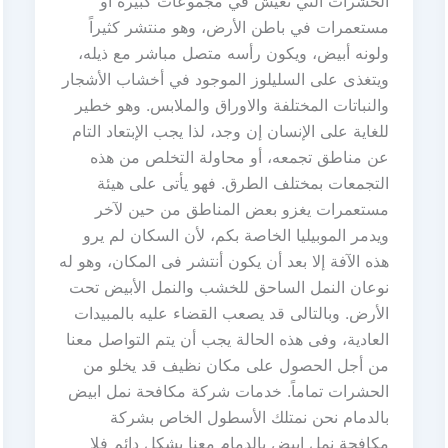
الحشرات التي تعيش في مجموعات كبيرة أو
مستعمرات في باطن الأرض، وهو منتشر كثيراً
ولونه أبيض، ويكون رأسه متصل مباشر مع ذيله،
ويتغذى على السليلوز الموجود في أخشاب الأشجار
والنباتات المختلفة والاوراق والملابس. وهو خطير
للغاية على الإنسان إن وجد، لذا يجب الإبتعاد التام
عن مناطق تجمعه، أو محاولة التخلص من هذه
التجمعات بمختلف الطرق. فهو يأتى على هيئة
مستعمرات يغزو بعض المناطق من حين لآخر
ويدمر الموبيليا الخاصة بكم، لأن السكان لم يرو
هذه الآفة إلا بعد أن يكون أنتشر فى المكان، وهو له
نوعان النمل الساحق للخشب والنمل الأبيض تحت
الأرض. وبالتالى قد يصعب القضاء عليه بالمبيدات
العادية، وفى هذه الحالة يجب أن يتم التواصل معنا
من أجل الحصول على مكان نظيف قد يخلو من
الحشرات تماماً. خدمات شركة مكافحة نمل ابيض
بالدمام نحن نمتلك الأسطول الخاص بشركة
مكافحة نمل ابيض بالدمام معنا بشكل دائم فلا