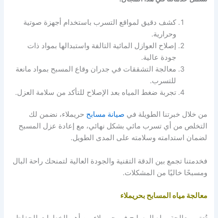
كشف دقيق لمواقع التسرب باستخدام أجهزة صوتية
وحرارية.
إصلاح العوازل المائية التالفة واستبدالها بمواد ذات
جودة عالية.
معالجة التشققات في جدران وقاع المسبح بمواد مانعة
للتسرب.
تجربة ضغط المياه بعد الإصلاح للتأكد من سلامة العزل.
من خلال خبرتنا الطويلة في
صيانة مسابح
حريملاء، نضمن لك
التخلص من أي تسرب مائي بشكل نهائي، مع إعادة عزل المسبح
لضمان استدامته وسلامته على المدى الطويل.
فخدمتنا تجمع بين الدقة التقنية والجودة العالية لتمنحك راحة البال
ومسبحًا خاليًا من المشكلات.
معالجة مياه المسابح بحريملاء
تُعتبر معالجة مياه المسابح في حريملاء من أهم الخطوات للحفاظ