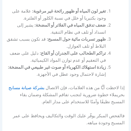
تغير لون المياه أو ظهور رائحة غير مرغوبة:
علامة على
وجود بكتيريا أو خلل في نسبة الكلور أو الفلترة.
ضعف تدفق المياه في الفلاتر أو المضخة:
يشير إلى
انسداد أو تلف في نظام التنقية.
ظهور تسربات مائية حول المسبح:
قد تكون بسبب تشقق
البلاط أو تلف العوازل.
تراكم الطحالب على الجدران أو القاع:
دليل على ضعف
في التعقيم أو عدم توازن المواد الكيميائية.
زيادة استهلاك الكهرباء أو صوت غير طبيعي في المضخة:
إشارة لاحتمال وجود عطل في الأجهزة.
إذا لاحظت أيًّا من هذه العلامات، فإن الاتصال
بشركة صيانة مسابح
بحريملاء خطوة ضرورية لتجنب تفاقم المشكلة وضمان بقاء
المسبح نظيفًا وآمنًا للاستخدام على مدار العام.
فالفحص المبكر يوفّر عليك الوقت والتكاليف ويحافظ على عمر
المسبح وجودة مياهه.