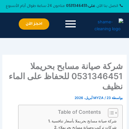
خطي
📞 اتصل بنا الآن
على:
0531346451
متاحون 24 ساعة طوال أيام الأسبوع
لى
لمحتوى
احجز الآن
شركة صيانة مسابح بحريملا
0531346451 للحفاظ على الماء
نظيف
بواسطة
23 أبريل، 2026
/
MYZA
Table of Contents
شركة صيانة مسابح بحريملا بأسعار تنافسية
شركات تركيب وصيانة مسابح بحريملاء