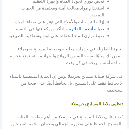
فحص دوري لجودة المياه وأجهزة التعقيم.
استخدام مواد معالجة آمنة ومعتمدة من الجهات
الصحية.
إزالة الترسبات والأملاح التي تؤثر على صفاء المياه.
صيانة أنظمة الفلترة
والتأكد من كفاءتها في التنقية.
ضبط توازن الماء للحفاظ على لونه وشفافيته الطبيعية.
بخبرتنا الطويلة في خدمات معالجة وصيانة المسابح بحريملاء،
نضمن لك مياهًا نقية خالية من الروائح والجراثيم، لتستمتع بتجربة
سباحة آمنة ومريحة في كل وقت.
في شركة صيانة مسابح بحريملا نؤمن إن العناية المنتظمة بالمياه
لا تحافظ فقط على المسبح، بل تحافظ أيضًا على صحة من
يستخدمه.
تنظيف بلاط المسابح بحريملاء
يُعد تنظيف بلاط المسابح في حريملاء من أهم خطوات العناية
بالمسبح للحفاظ على مظهره الجمالي وضمان سلامة السباحين.