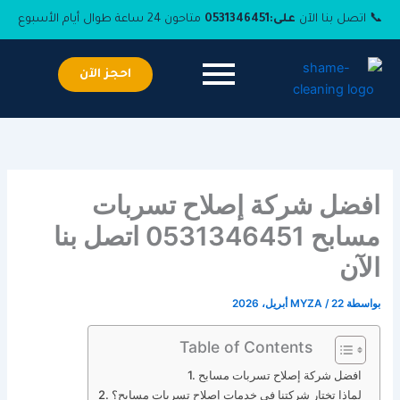
خطي
📞 اتصل بنا الآن
على:
0531346451
متاحون 24 ساعة طوال أيام الأسبوع
لى
لمحتوى
احجز الآن
افضل شركة إصلاح تسربات
مسابح 0531346451 اتصل بنا
الآن
بواسطة
22 أبريل، 2026
/
MYZA
Table of Contents
افضل شركة إصلاح تسربات مسابح
لماذا تختار شركتنا في خدمات إصلاح تسربات مسابح؟